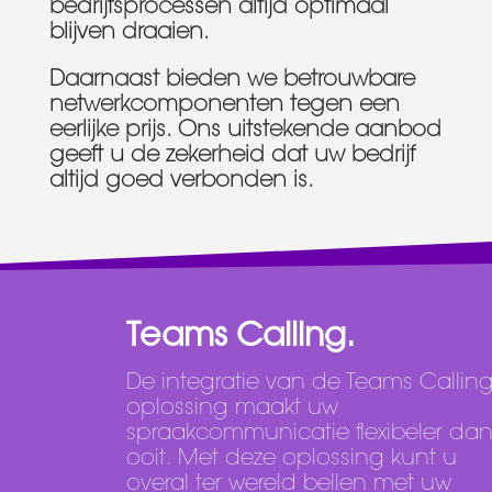
bedrijfsprocessen altijd optimaal
blijven draaien.
Daarnaast bieden we betrouwbare
netwerkcomponenten tegen een
eerlijke prijs. Ons uitstekende aanbod
geeft u de zekerheid dat uw bedrijf
altijd goed verbonden is.
Teams Calling.
De integratie van de Teams Callin
oplossing maakt uw
spraakcommunicatie flexibeler da
ooit. Met deze oplossing kunt u
overal ter wereld bellen met uw