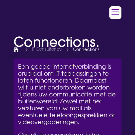
a
Connections.

5
IT Consultancy
5
Connections
Een goede internetverbinding is
cruciaal om IT toepassingen te
laten functioneren. Daarnaast
wilt u niet onderbroken worden
tijdens uw communicatie met de
buitenwereld. Zowel met het
versturen van uw mail als
eventuele telefoongesprekken of
videovergaderingen.
Om dit te garanderen, is het