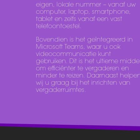
eigen, lokale nummer – vanaf uw
computer, laptop, smartphone,
tablet en zelfs vanaf een vast
telefoontoestel.
Bovendien is het geïntegreerd in
Microsoft Teams, waar u ook
videocommunicatie kunt
gebruiken. Dit is het ultieme midde
om efficiënter te vergaderen en
minder te reizen. Daarnaast helpe
wij u graag bij het inrichten van
vergaderruimtes.