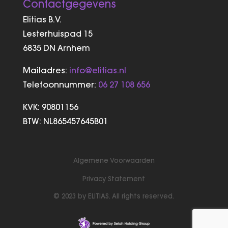
Contactgegevens
Elitias B.V.
Lesterhuispad 15
6835 DN Arnhem
Mailadres:
info@elitias.nl
Telefoonnummer:
06 27 108 656
KVK:
90801156
BTW: NL865457645B01
Algemene Voorwaarden
Privacy Statement
© 2023 by ELITIAS. All rights reserved.