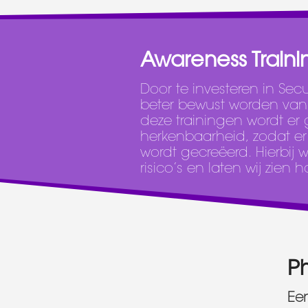
Awareness Traini
Door te investeren in Sec
beter bewust worden van de
deze trainingen wordt er
herkenbaarheid, zodat er
wordt gecreëerd. Hierbij 
risico’s en laten wij zie
P
Een