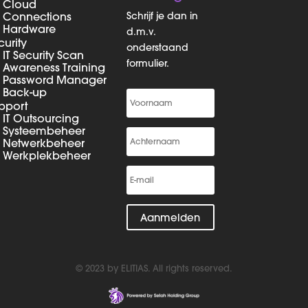
Cloud
Connections
Schrijf je dan in
Hardware
d.m.v.
curity
onderstaand
IT Security Scan
formulier.
Awareness Training
Password Manager
Back-up
upport
IT Outsourcing
Systeembeheer
Netwerkbeheer
Werkplekbeheer
Aanmelden
© 2023 by ELITIAS. All rights reserved.