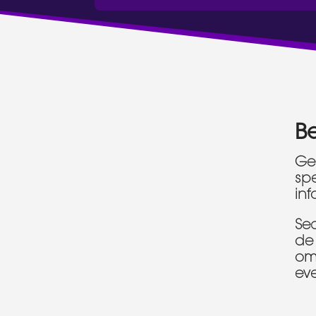
B
Geb
spe
inf
Sec
de
om
ev