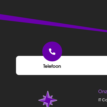

Telefoon
Onz
IT C