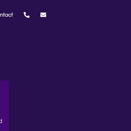
ntact


d