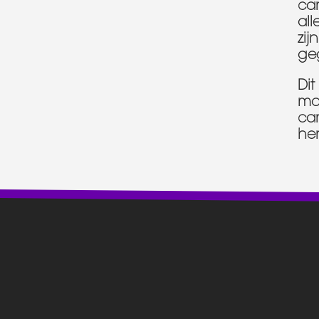
cam
all
zij
ge
Dit
ma
ca
he