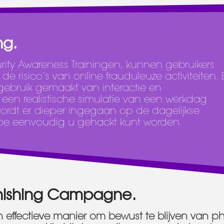
ng.
urity Awareness Trainingen, kunnen gebruikers
 risico’s van online frauduleuze activiteiten. B
 gebruik gemaakt van interactie en
 een realistische simulatie van een werkdag
wordt er dieper ingegaan op de dagelijkse
n hoe eenvoudig u gehackt kunt worden.
hishing Campagne.
 effectieve manier om bewust te blijven van ph