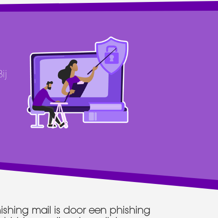
ij
ishing mail is door een phishing