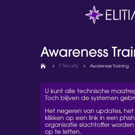
Awareness Trai

5
IT Security
5
Awareness Training
U kunt alle technische maatreg
Toch blijven de systemen geb
Het negeren van updates, het
klikken op een link in een phi
organisatie slachtoffer worden
op te letten.