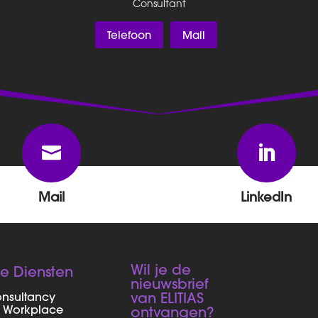
Consultant
Telefoon
Mail


Mail
LinkedIn
Wil je de
e Diensten
nieuwsbrief
van ELITIAS
onsultancy
Workplace
ontvangen?